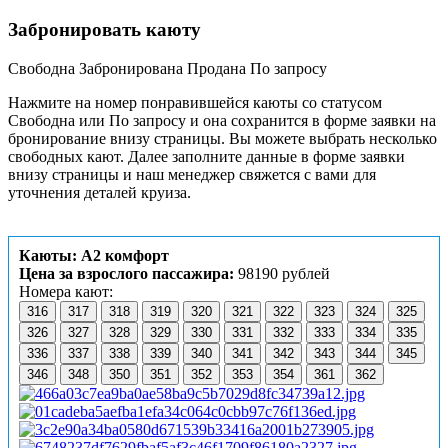
Забронировать каюту
Свободна
Забронирована
Продана
По запросу
Нажмите на номер понравившейся каюты со статусом
Свободна или По запросу и она сохранится в форме заявки на
бронирование внизу страницы. Вы можете выбрать несколько
свободных кают. Далее заполните данные в форме заявки
внизу страницы и наш менеджер свяжется с вами для
уточнения деталей круиза.
Каюты: А2 комфорт
Цена за взрослого пассажира:
98190 рублей
Номера кают:
316
317
318
319
320
321
322
323
324
325
326
327
328
329
330
331
332
333
334
335
336
337
338
339
340
341
342
343
344
345
346
348
350
351
352
353
354
361
362