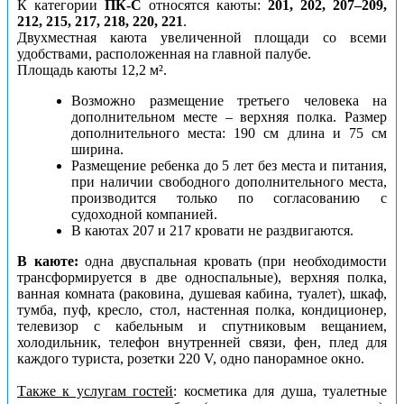
К категории
ПК-С
относятся каюты:
201, 202, 207–209,
212, 215, 217, 218, 220, 221
.
Двухместная каюта увеличенной площади со всеми
удобствами, расположенная на главной палубе.
Площадь каюты 12,2 м².
Возможно размещение третьего человека на
дополнительном месте – верхняя полка. Размер
дополнительного места: 190 см длина и 75 см
ширина.
Размещение ребенка до 5 лет без места и питания,
при наличии свободного дополнительного места,
производится только по согласованию с
судоходной компанией.
В каютах 207 и 217 кровати не раздвигаются.
В каюте:
одна двуспальная кровать (при необходимости
трансформируется в две односпальные), верхняя полка,
ванная комната (раковина, душевая кабина, туалет), шкаф,
тумба, пуф, кресло, стол, настенная полка, кондиционер,
телевизор с кабельным и спутниковым вещанием,
холодильник, телефон внутренней связи, фен, плед для
каждого туриста, розетки 220 V, одно панорамное окно.
Также к услугам гостей
: косметика для душа, туалетные