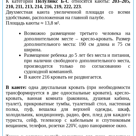
К категории
Полулюкс
Б-С
относятся
каюты:
203–205,
210, 211, 213, 214, 216, 219, 222, 223
.
Двухместная каюта увеличенной площади со всеми
удобствами, расположенная на главной палубе.
Площадь каюты ≈ 13,8 м².
Возможно размещение третьего человека на
дополнительном месте – кресло-кровать. Размер
дополнительного места: 190 см длина и 75 см
ширина.
Размещение ребенка до 5 лет без места и питания,
при наличии свободного дополнительного места,
производится только по согласованию с
судоходной компанией.
В каюте 216 кровать не раздвигается.
В каюте:
одна двуспальная кровать (при необходимости
трансформируется в две односпальные кровати), кресло-
кровать, ванная комната (раковина, душевая кабина,
туалет), прикроватные тумбы, туалетный стол, настенная
полка, пуф, вешалка для верхней одежды, шкаф,
холодильник, кондиционер, радио, фен, плед для каждого
туриста, сейф, телевизор с кабельным и спутниковым
вещанием, телефон, розетки 220V, одно панорамное окно.