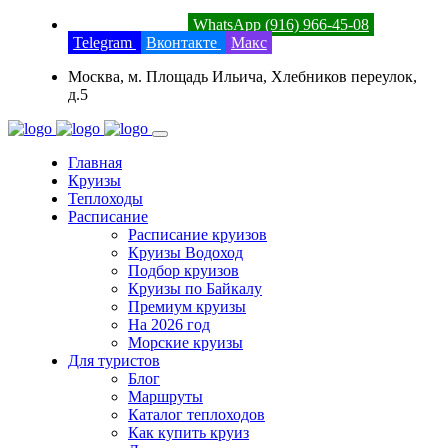
8 (800) 201-52-23
WhatsApp (916) 966-45-08
Telegram
Вконтакте
Макс
Москва, м. Площадь Ильича, Хлебников переулок,
д.5
Главная
Круизы
Теплоходы
Расписание
Расписание круизов
Круизы Водоход
Подбор круизов
Круизы по Байкалу
Премиум круизы
На 2026 год
Морские круизы
Для туристов
Блог
Маршруты
Каталог теплоходов
Как купить круиз