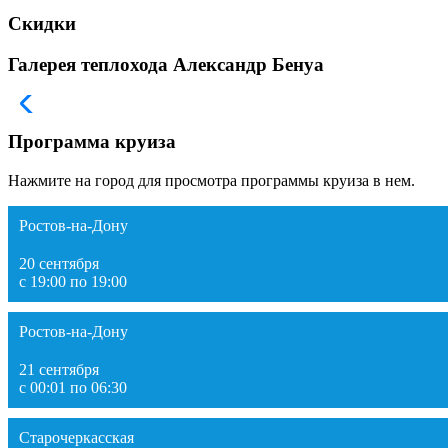
Скидки
Галерея теплохода Александр Бенуа
Программа круиза
Нажмите на город для просмотра программы круиза в нем.
Ростов-на-Дону
20 сентября
с 19:00 по 19:00
Ростов-на-Дону
21 сентября
с 00:01 по 06:30
Старочеркасская