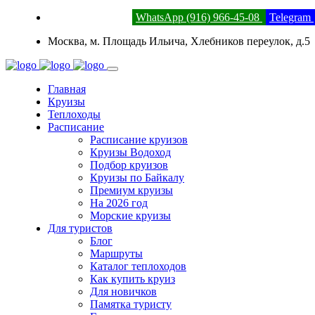
8 (800) 201-52-23
WhatsApp (916) 966-45-08
Telegram
Москва, м. Площадь Ильича, Хлебников переулок, д.5
Главная
Круизы
Теплоходы
Расписание
Расписание круизов
Круизы Водоход
Подбор круизов
Круизы по Байкалу
Премиум круизы
На 2026 год
Морские круизы
Для туристов
Блог
Маршруты
Каталог теплоходов
Как купить круиз
Для новичков
Памятка туристу