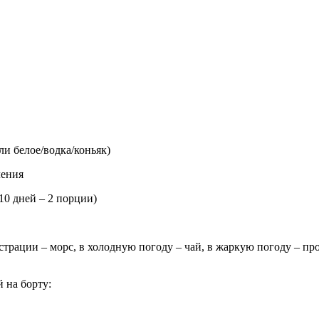
ли белое/водка/коньяк)
ления
10 дней – 2 порции)
страции – морс, в холодную погоду – чай, в жаркую погоду – п
 на борту: