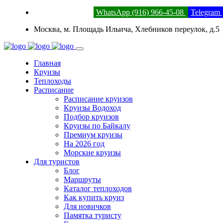
8 (800) 201-52-23
WhatsApp (916) 966-45-08
Telegram
Москва, м. Площадь Ильича, Хлебников переулок, д.5
Главная
Круизы
Теплоходы
Расписание
Расписание круизов
Круизы Водоход
Подбор круизов
Круизы по Байкалу
Премиум круизы
На 2026 год
Морские круизы
Для туристов
Блог
Маршруты
Каталог теплоходов
Как купить круиз
Для новичков
Памятка туристу