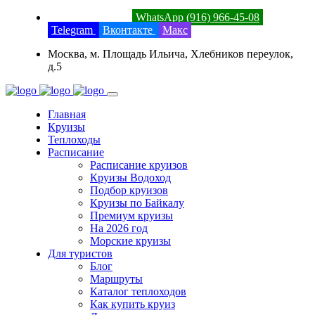
8 (800) 201-52-23
WhatsApp (916) 966-45-08
Telegram
Вконтакте
Макс
Москва, м. Площадь Ильича, Хлебников переулок,
д.5
Главная
Круизы
Теплоходы
Расписание
Расписание круизов
Круизы Водоход
Подбор круизов
Круизы по Байкалу
Премиум круизы
На 2026 год
Морские круизы
Для туристов
Блог
Маршруты
Каталог теплоходов
Как купить круиз