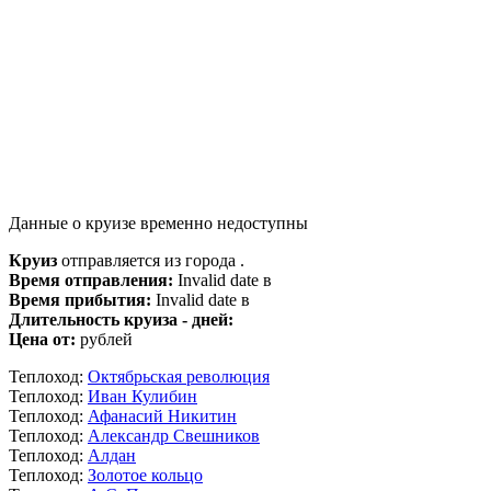
Данные о круизе временно недоступны
Круиз
отправляется из города .
Время отправления:
Invalid date в
Время прибытия:
Invalid date в
Длительность круиза - дней:
Цена от:
рублей
Теплоход:
Октябрьская революция
Теплоход:
Иван Кулибин
Теплоход:
Афанасий Никитин
Теплоход:
Александр Свешников
Теплоход:
Алдан
Теплоход:
Золотое кольцо