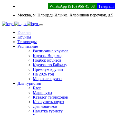
8 (800) 201-52-23
WhatsApp (916) 966-45-08
Telegram
Москва, м. Площадь Ильича, Хлебников переулок, д.5
Главная
Круизы
Теплоходы
Расписание
Расписание круизов
Круизы Водоход
Подбор круизов
Круизы по Байкалу
Премиум круизы
На 2026 год
Морские круизы
Для туристов
Блог
Маршруты
Каталог теплоходов
Как купить круиз
Для новичков
Памятка туристу