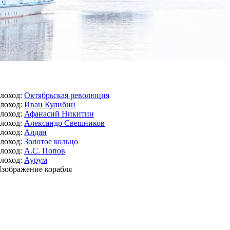
лоход:
Октябрьская революция
лоход:
Иван Кулибин
лоход:
Афанасий Никитин
лоход:
Александр Свешников
лоход:
Алдан
лоход:
Золотое кольцо
лоход:
А.С. Попов
лоход:
Аурум