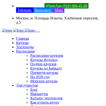
8 (800) 201-52-23
WhatsApp (916) 966-45-08
Telegram
Вконтакте
Макс
Москва, м. Площадь Ильича, Хлебников переулок,
д.5
Главная
Круизы
Теплоходы
Расписание
Расписание круизов
Круизы Водоход
Подбор круизов
Круизы по Байкалу
Премиум круизы
На 2026 год
Морские круизы
Для туристов
Блог
Маршруты
Каталог теплоходов
Как купить круиз