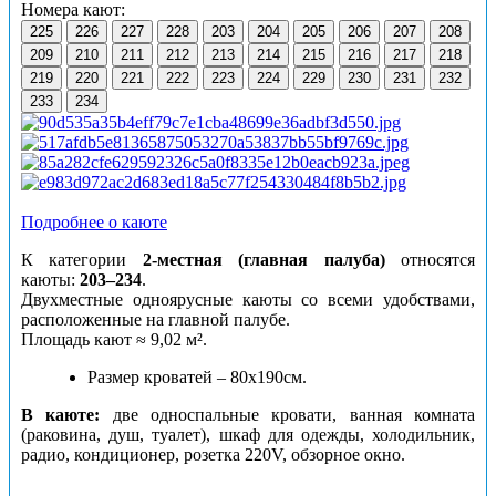
Номера кают:
225
226
227
228
203
204
205
206
207
208
209
210
211
212
213
214
215
216
217
218
219
220
221
222
223
224
229
230
231
232
233
234
Подробнее о каюте
К категории
2-местная (главная палуба)
относятся
каюты:
203–234
.
Двухместные одноярусные каюты со всеми удобствами,
расположенные на главной палубе.
Площадь кают ≈ 9,02 м².
Размер кроватей – 80х190см.
В каюте:
две односпальные кровати, ванная комната
(раковина, душ, туалет), шкаф для одежды, холодильник,
радио, кондиционер, розетка 220V, обзорное окно.