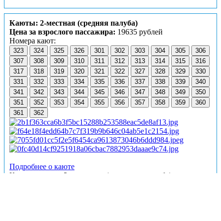
Каюты: 2-местная (средняя палуба)
Цена за взрослого пассажира:
19635 рублей
Номера кают:
323
324
325
326
301
302
303
304
305
306
307
308
309
310
311
312
313
314
315
316
317
318
319
320
321
322
327
328
329
330
331
332
333
334
335
336
337
338
339
340
341
342
343
344
345
346
347
348
349
350
351
352
353
354
355
356
357
358
359
360
361
362
Подробнее о каюте
К категории
2-местная (средняя палуба)
относятся
каюты:
301–362
.
Двухместные каюты со всеми удобствами, расположенные
на средней палубе.
Площадь кают: 301-312 ≈ 9,02 м², 313-348 и 349-362 ≈ 10,45
м².