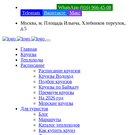
8 (800) 201-52-23
WhatsApp (916) 966-45-08
Telegram
Вконтакте
Макс
Москва, м. Площадь Ильича, Хлебников переулок,
д.5
Главная
Круизы
Теплоходы
Расписание
Расписание круизов
Круизы Водоход
Подбор круизов
Круизы по Байкалу
Премиум круизы
На 2026 год
Морские круизы
Для туристов
Блог
Маршруты
Каталог теплоходов
Как купить круиз