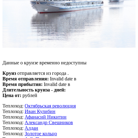
Данные о круизе временно недоступны
Круиз
отправляется из города .
Время отправления:
Invalid date в
Время прибытия:
Invalid date в
Длительность круиза - дней:
Цена от:
рублей
Теплоход:
Октябрьская революция
Теплоход:
Иван Кулибин
Теплоход:
Афанасий Никитин
Теплоход:
Александр Свешников
Теплоход:
Алдан
Теплоход:
Золотое кольцо