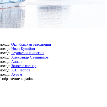
лоход:
Октябрьская революция
лоход:
Иван Кулибин
лоход:
Афанасий Никитин
лоход:
Александр Свешников
лоход:
Алдан
лоход:
Золотое кольцо
лоход:
А.С. Попов
лоход:
Аурум