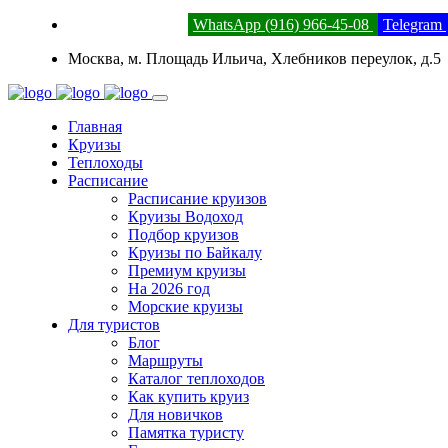
8 (800) 201-52-23
WhatsApp (916) 966-45-08
Telegram
Москва, м. Площадь Ильича, Хлебников переулок, д.5
Главная
Круизы
Теплоходы
Расписание
Расписание круизов
Круизы Водоход
Подбор круизов
Круизы по Байкалу
Премиум круизы
На 2026 год
Морские круизы
Для туристов
Блог
Маршруты
Каталог теплоходов
Как купить круиз
Для новичков
Памятка туристу