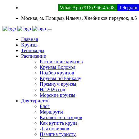
8 (800) 201-52-23
WhatsApp (916) 966-45-08
Telegram
Москва, м. Площадь Ильича, Хлебников переулок, д.5
Главная
Круизы
Теплоходы
Расписание
Расписание круизов
Круизы Водоход
Подбор круизов
Круизы по Байкалу
Премиум круизы
На 2026 год
Морские круизы
Для туристов
Блог
Маршруты
Каталог теплоходов
Как купить круиз
Для новичков
Памятка туристу