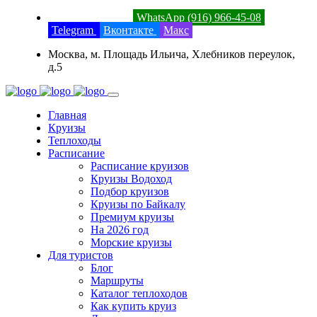
8 (800) 201-52-23
WhatsApp (916) 966-45-08
Telegram
Вконтакте
Макс
Москва, м. Площадь Ильича, Хлебников переулок,
д.5
Главная
Круизы
Теплоходы
Расписание
Расписание круизов
Круизы Водоход
Подбор круизов
Круизы по Байкалу
Премиум круизы
На 2026 год
Морские круизы
Для туристов
Блог
Маршруты
Каталог теплоходов
Как купить круиз