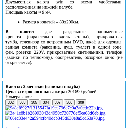
Двухместная каюта twin со всеми удобствами,
расположенная на нижней палубе.
Площадь каюты ≈ 9 м².
Размер кроватей – 80х200см.
В каюте:
две раздельные одноместные
кровати (параллельно вдоль стены), прикроватная
тумба, телевизор со встроенным DVD, шкаф для одежды,
ванная комната (раковина, душ, туалет) в одной зоне,
фен, розетки 220V, прикроватные светильники, телефон
(звонки по теплоходу), обогреватель, обзорное окно (не
открывается).
Каюты: 2-местная (главная палуба)
Цена за взрослого пассажира:
201690 рублей
Номера кают:
302
303
305
304
307
306
309