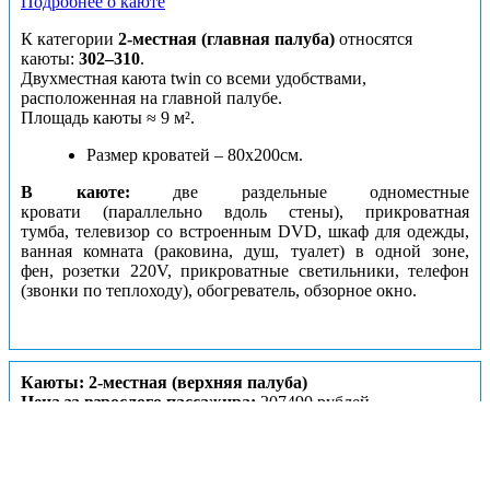
Подробнее о каюте
К категории
2-местная (главная палуба)
относятся
каюты:
302–310
.
Двухместная каюта twin со всеми удобствами,
расположенная на главной палубе.
Площадь каюты ≈ 9 м².
Размер кроватей – 80х200см.
В каюте:
две раздельные одноместные
кровати (параллельно вдоль стены), прикроватная
тумба, телевизор со встроенным DVD, шкаф для одежды,
ванная комната (раковина, душ, туалет) в одной зоне,
фен, розетки 220V, прикроватные светильники, телефон
(звонки по теплоходу), обогреватель, обзорное окно.
Каюты: 2-местная (верхняя палуба)
Цена за взрослого пассажира:
207490 рублей
Номера кают:
405