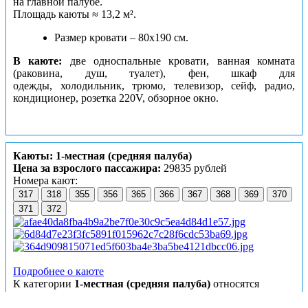
на главной палубе.
Площадь каюты ≈ 13,2 м².
Размер кровати – 80х190 см.
В каюте:
две односпальные кровати, ванная комната
(раковина, душ, туалет), фен, шкаф для
одежды, холодильник, трюмо, телевизор, сейф, радио,
кондиционер, розетка 220V, обзорное окно.
Каюты: 1-местная (средняя палуба)
Цена за взрослого пассажира:
29835 рублей
Номера кают:
317
318
355
356
365
366
367
368
369
370
371
372
Подробнее о каюте
К категории
1-местная (средняя палуба)
относятся
каюты:
317, 318, 355, 356, 365–372
.