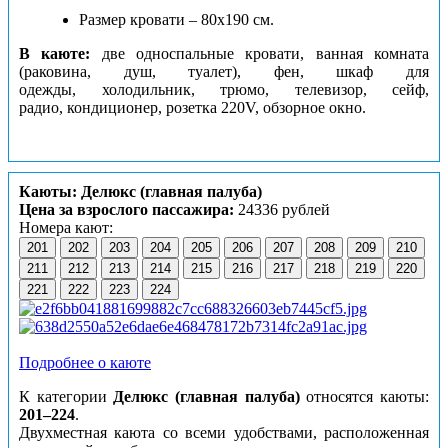
Размер кровати – 80х190 см.
В каюте:
две односпальные кровати, ванная комната
(раковина, душ, туалет), фен, шкаф для
одежды, холодильник, трюмо, телевизор, сейф,
радио, кондиционер, розетка 220V, обзорное окно.
Каюты: Делюкс (главная палуба)
Цена за взрослого пассажира:
24336 рублей
Номера кают:
201
202
203
204
205
206
207
208
209
210
211
212
213
214
215
216
217
218
219
220
221
222
223
224
Подробнее о каюте
К категории
Делюкс (главная палуба)
относятся каюты:
201–224
.
Двухместная каюта со всеми удобствами, расположенная