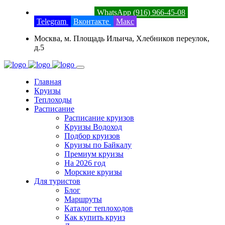
8 (800) 201-52-23
WhatsApp (916) 966-45-08
Telegram
Вконтакте
Макс
Москва, м. Площадь Ильича, Хлебников переулок,
д.5
Главная
Круизы
Теплоходы
Расписание
Расписание круизов
Круизы Водоход
Подбор круизов
Круизы по Байкалу
Премиум круизы
На 2026 год
Морские круизы
Для туристов
Блог
Маршруты
Каталог теплоходов
Как купить круиз