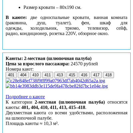
Размер кровати – 80х190 см.
В каюте:
две односпальные кровати, ванная комната
(раковина, душ, туалет), фен, шкаф для
одежды, холодильник, трюмо, телевизор, сейф,
радио, кондиционер, розетка 220V, обзорное окно.
Каюты: 2-местная (шлюпочная палуба)
Цена за взрослого пассажира:
24570 рублей
Номера кают:
401
404
410
411
413
415
416
417
418
Подробнее о каюте
К категории
2-местная (шлюпочная палуба)
относятся
каюты:
401, 404, 410, 411, 413, 415–418
.
Двухместная каюта со всеми удобствами, расположенная
на шлюпочной палубе.
Площадь каюты ≈ 10,3 м².