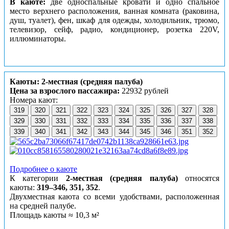
В каюте:
две односпальные кровати и одно спальное
место верхнего расположения, ванная комната (раковина,
душ, туалет), фен, шкаф для одежды, холодильник, трюмо,
телевизор, сейф, радио, кондиционер, розетка 220V,
иллюминаторы.
Каюты: 2-местная (средняя палуба)
Цена за взрослого пассажира:
22932 рублей
Номера кают:
319
320
321
322
323
324
325
326
327
328
329
330
331
332
333
334
335
336
337
338
339
340
341
342
343
344
345
346
351
352
Подробнее о каюте
К категории
2-местная (средняя палуба)
относятся
каюты:
319–346, 351, 352
.
Двухместная каюта со всеми удобствами, расположенная
на средней палубе.
Площадь каюты ≈ 10,3 м²