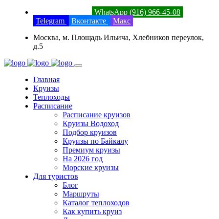
8 (800) 201-52-23
WhatsApp (916) 966-45-08
Telegram
Вконтакте
Макс
Москва, м. Площадь Ильича, Хлебников переулок,
д.5
Главная
Круизы
Теплоходы
Расписание
Расписание круизов
Круизы Водоход
Подбор круизов
Круизы по Байкалу
Премиум круизы
На 2026 год
Морские круизы
Для туристов
Блог
Маршруты
Каталог теплоходов
Как купить круиз