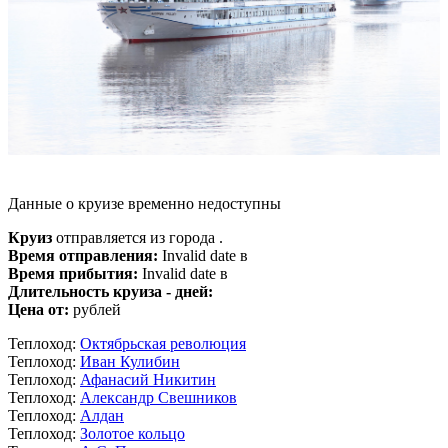
Данные о круизе временно недоступны
Круиз
отправляется из города .
Время отправления:
Invalid date в
Время прибытия:
Invalid date в
Длительность круиза - дней:
Цена от:
рублей
Теплоход:
Октябрьская революция
Теплоход:
Иван Кулибин
Теплоход:
Афанасий Никитин
Теплоход:
Александр Свешников
Теплоход:
Алдан
Теплоход:
Золотое кольцо