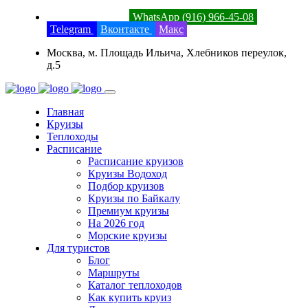
8 (800) 201-52-23
WhatsApp (916) 966-45-08
Telegram
Вконтакте
Макс
Москва, м. Площадь Ильича, Хлебников переулок,
д.5
Главная
Круизы
Теплоходы
Расписание
Расписание круизов
Круизы Водоход
Подбор круизов
Круизы по Байкалу
Премиум круизы
На 2026 год
Морские круизы
Для туристов
Блог
Маршруты
Каталог теплоходов
Как купить круиз