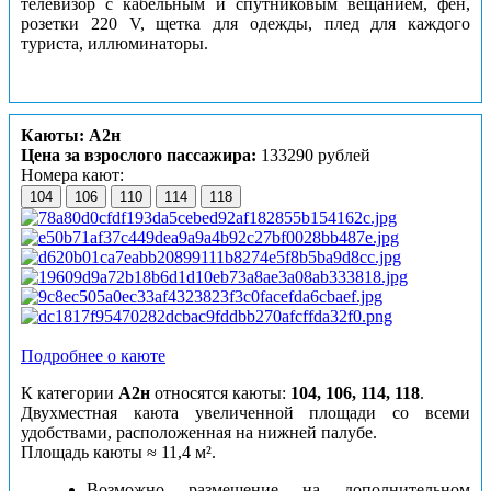
телевизор с кабельным и спутниковым вещанием, фен,
розетки 220 V, щетка для одежды, плед для каждого
туриста, иллюминаторы.
Каюты: А2н
Цена за взрослого пассажира:
133290 рублей
Номера кают:
104
106
110
114
118
Подробнее о каюте
К категории
А2н
относятся каюты:
104, 106, 114, 118
.
Двухместная каюта увеличенной площади со всеми
удобствами, расположенная на нижней палубе.
Площадь каюты ≈ 11,4 м².
Возможно размещение на дополнительном