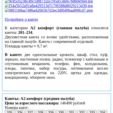
Подробнее о каюте
К категории
А2 комфорт (главная палуба)
относятся
каюты:
201–234
.
Двухместная каюта со всеми удобствами, расположенная
на главной палубе. Каюта с современной отделкой.
Площадь каюты ≈ 9,7 м².
В каюте:
две односпальные кровати, шкаф, стол, пуф,
зеркало, настенные полки, радио, телевизор с кабельным и
спутниковым вещанием, телефон, фен, холодильник,
пледы, тапочки, набор посуды, оптимальное кол-во
электрических розеток на 220V, щетка для одежды,
кондиционер, обзорное окно.
Каюты: А2 комфорт (средняя палуба)
Цена за взрослого пассажира:
146490 рублей
Номера кают:
325
326
327
328
329
330
331
332
333
334