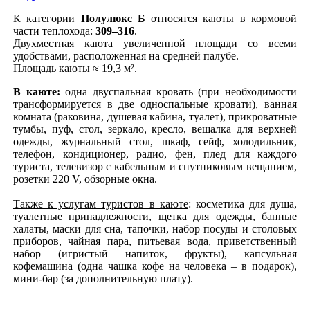
К категории
Полулюкс Б
относятся каюты в кормовой
части теплохода:
309–316
.
Двухместная каюта увеличенной площади со всеми
удобствами, расположенная на средней палубе.
Площадь каюты ≈ 19,3 м².
В каюте:
одна двуспальная кровать (при необходимости
трансформируется в две односпальные кровати), ванная
комната (раковина, душевая кабина, туалет), прикроватные
тумбы, пуф, стол, зеркало, кресло, вешалка для верхней
одежды, журнальный стол, шкаф, сейф, холодильник,
телефон, кондиционер, радио, фен, плед для каждого
туриста, телевизор с кабельным и спутниковым вещанием,
розетки 220 V, обзорные окна.
Также к услугам туристов в каюте
: косметика для душа,
туалетные принадлежности, щетка для одежды, банные
халаты, маски для сна, тапочки, набор посуды и столовых
приборов, чайная пара, питьевая вода, приветственный
набор (игристый напиток, фрукты), капсульная
кофемашина (одна чашка кофе на человека – в подарок),
мини-бар (за дополнительную плату).