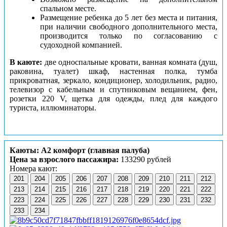
спальном месте.
Размещение ребенка до 5 лет без места и питания,
при наличии свободного дополнительного места,
производится только по согласованию с
судоходной компанией.
В каюте:
две односпальные кровати, ванная комната (душ,
раковина, туалет) шкаф, настенная полка, тумба
прикроватная, зеркало, кондиционер, холодильник, радио,
телевизор с кабельным и спутниковым вещанием, фен,
розетки 220 V, щетка для одежды, плед для каждого
туриста, иллюминаторы.
Каюты: А2 комфорт (главная палуба)
Цена за взрослого пассажира:
133290 рублей
Номера кают:
201
204
205
206
207
208
209
210
211
212
213
214
215
216
217
218
219
220
221
222
223
224
225
226
227
228
229
230
231
232
233
234