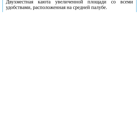
Двухместная каюта увеличенной площади со всеми
удобствами, расположенная на средней палубе.
Возможно размещение третьего человека на
дополнительном месте – диван.
В каюте:
двуспальный диван, односпальный диван,
ванная комната (раковина, душ, туалет), шкаф для одежды,
стол, холодильник, фен, телевизор, общая система
вентиляции, обзорные окна.
Каюты: А2+(I)
Цена за взрослого пассажира:
142190 рублей
Номера кают:
310
311
312
313
Подробнее о каюте