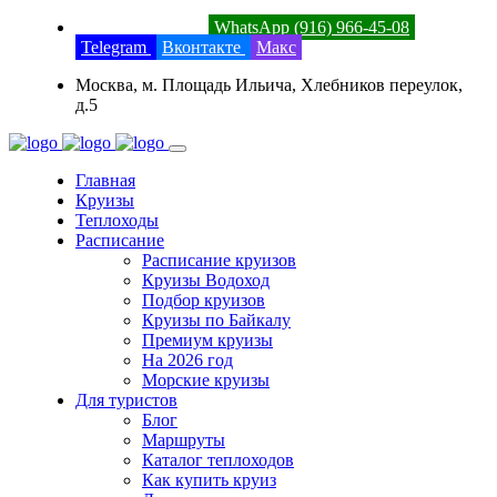
8 (800) 201-52-23
WhatsApp (916) 966-45-08
Telegram
Вконтакте
Макс
Москва, м. Площадь Ильича, Хлебников переулок,
д.5
Главная
Круизы
Теплоходы
Расписание
Расписание круизов
Круизы Водоход
Подбор круизов
Круизы по Байкалу
Премиум круизы
На 2026 год
Морские круизы
Для туристов
Блог
Маршруты
Каталог теплоходов
Как купить круиз