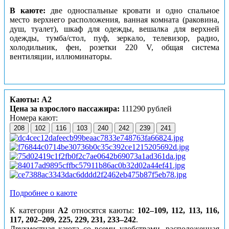
В каюте:
две односпальные кровати и одно спальное
место верхнего расположения, ванная комната (раковина,
душ, туалет), шкаф для одежды, вешалка для верхней
одежды, тумба/стол, пуф, зеркало, телевизор, радио,
холодильник, фен, розетки 220 V, общая система
вентиляции, иллюминаторы.
Каюты: А2
Цена за взрослого пассажира:
111290 рублей
Номера кают:
208
102
116
103
240
242
239
241
Подробнее о каюте
К категории
А2
относятся каюты:
102–109, 112, 113, 116,
117, 202–209, 225, 229, 231, 233–242
.
Двухместная каюта со всеми удобствами, расположенная