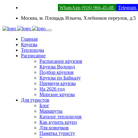
8 (800) 201-52-23
WhatsApp (916) 966-45-08
Telegram
Москва, м. Площадь Ильича, Хлебников переулок, д.5
Главная
Круизы
Теплоходы
Расписание
Расписание круизов
Круизы Водоход
Подбор круизов
Круизы по Байкалу
Премиум круизы
На 2026 год
Морские круизы
Для туристов
Блог
Маршруты
Каталог теплоходов
Как купить круиз
Для новичков
Памятка туристу