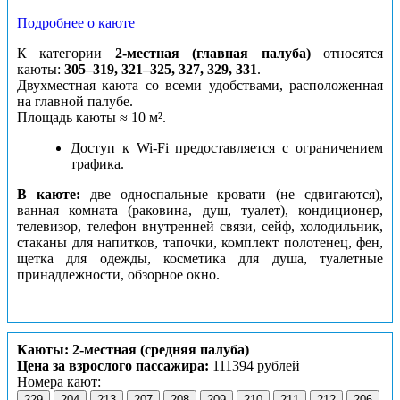
Подробнее о каюте
К категории
2-местная (главная палуба)
относятся
каюты:
305–319, 321–325, 327, 329, 331
.
Двухместная каюта со всеми удобствами, расположенная
на главной палубе.
Площадь каюты ≈ 10 м².
Доступ к Wi-Fi предоставляется с ограничением
трафика.
В каюте:
две односпальные кровати (не сдвигаются),
ванная комната (раковина, душ, туалет), кондиционер,
телевизор, телефон внутренней связи, сейф, холодильник,
стаканы для напитков, тапочки, комплект полотенец, фен,
щетка для одежды, косметика для душа, туалетные
принадлежности, обзорное окно.
Каюты: 2-местная (средняя палуба)
Цена за взрослого пассажира:
111394 рублей
Номера кают:
229
204
213
207
208
209
210
211
212
206