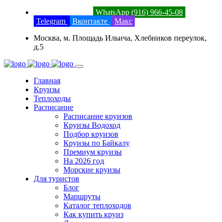
8 (800) 201-52-23
WhatsApp (916) 966-45-08
Telegram
Вконтакте
Макс
Москва, м. Площадь Ильича, Хлебников переулок,
д.5
Главная
Круизы
Теплоходы
Расписание
Расписание круизов
Круизы Водоход
Подбор круизов
Круизы по Байкалу
Премиум круизы
На 2026 год
Морские круизы
Для туристов
Блог
Маршруты
Каталог теплоходов
Как купить круиз