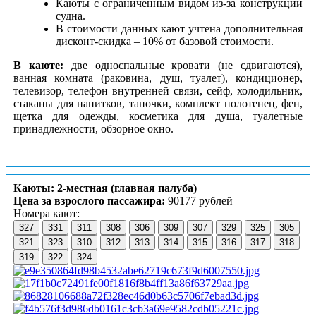
Каюты с ограниченным видом из-за конструкции
судна.
В стоимости данных кают учтена дополнительная
дисконт-скидка – 10% от базовой стоимости.
В каюте:
две односпальные кровати (не сдвигаются),
ванная комната (раковина, душ, туалет), кондиционер,
телевизор, телефон внутренней связи, сейф, холодильник,
стаканы для напитков, тапочки, комплект полотенец, фен,
щетка для одежды, косметика для душа, туалетные
принадлежности, обзорное окно.
Каюты: 2-местная (главная палуба)
Цена за взрослого пассажира:
90177 рублей
Номера кают:
327
331
311
308
306
309
307
329
325
305
321
323
310
312
313
314
315
316
317
318
319
322
324