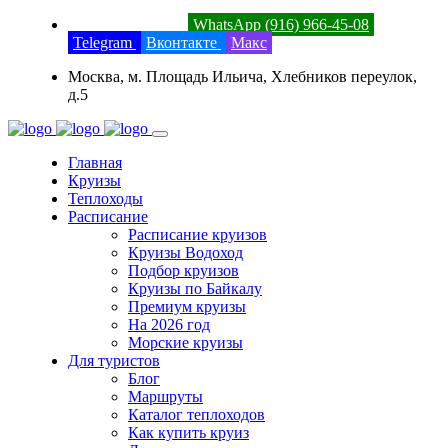
8 (800) 201-52-23
WhatsApp (916) 966-45-08
Telegram
Вконтакте
Макс
Москва, м. Площадь Ильича, Хлебников переулок,
д.5
Главная
Круизы
Теплоходы
Расписание
Расписание круизов
Круизы Водоход
Подбор круизов
Круизы по Байкалу
Премиум круизы
На 2026 год
Морские круизы
Для туристов
Блог
Маршруты
Каталог теплоходов
Как купить круиз