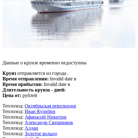
Данные о круизе временно недоступны
Круиз
отправляется из города .
Время отправления:
Invalid date в
Время прибытия:
Invalid date в
Длительность круиза - дней:
Цена от:
рублей
Теплоход:
Октябрьская революция
Теплоход:
Иван Кулибин
Теплоход:
Афанасий Никитин
Теплоход:
Александр Свешников
Теплоход:
Алдан
Теплоход:
Золотое кольцо