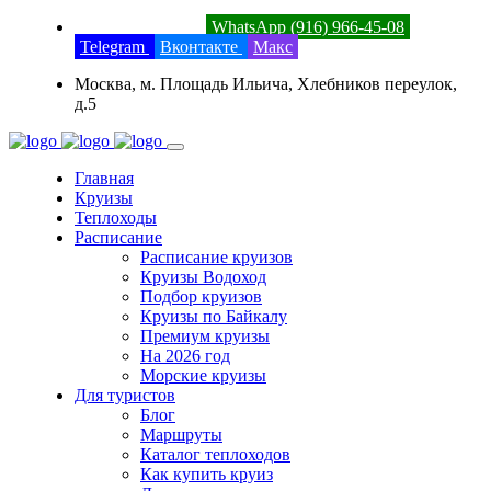
8 (800) 201-52-23
WhatsApp (916) 966-45-08
Telegram
Вконтакте
Макс
Москва, м. Площадь Ильича, Хлебников переулок,
д.5
Главная
Круизы
Теплоходы
Расписание
Расписание круизов
Круизы Водоход
Подбор круизов
Круизы по Байкалу
Премиум круизы
На 2026 год
Морские круизы
Для туристов
Блог
Маршруты
Каталог теплоходов
Как купить круиз