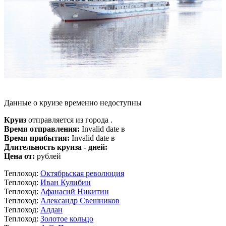
Данные о круизе временно недоступны
Круиз
отправляется из города .
Время отправления:
Invalid date в
Время прибытия:
Invalid date в
Длительность круиза - дней:
Цена от:
рублей
Теплоход:
Октябрьская революция
Теплоход:
Иван Кулибин
Теплоход:
Афанасий Никитин
Теплоход:
Александр Свешников
Теплоход:
Алдан
Теплоход:
Золотое кольцо