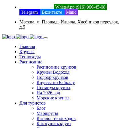
8 (800) 201-52-23
WhatsApp (916) 966-45-08
Telegram
Вконтакте
Макс
Москва, м. Площадь Ильича, Хлебников переулок,
д.5
Главная
Круизы
Теплоходы
Расписание
Расписание круизов
Круизы Водоход
Подбор круизов
Круизы по Байкалу
Премиум круизы
На 2026 год
Морские круизы
Для туристов
Блог
Маршруты
Каталог теплоходов
Как купить круиз