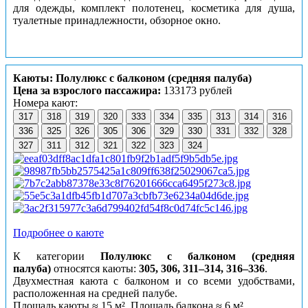
для одежды, комплект полотенец, косметика для душа,
туалетные принадлежности, обзорное окно.
Каюты: Полулюкс с балконом (средняя палуба)
Цена за взрослого пассажира:
133173 рублей
Номера кают:
317
318
319
320
333
334
335
313
314
316
336
325
326
305
306
329
330
331
332
328
327
311
312
321
322
323
324
Подробнее о каюте
К категории
Полулюкс с балконом (средняя
палуба)
относятся каюты:
305, 306, 311–314, 316–336
.
Двухместная каюта с балконом и со всеми удобствами,
расположенная на средней палубе.
Площадь каюты ≈ 15 м². Площадь балкона ≈ 6 м².