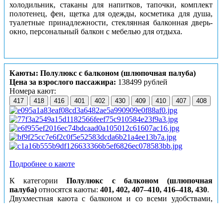
холодильник, стаканы для напитков, тапочки, комплект
полотенец, фен, щетка для одежды, косметика для душа,
туалетные принадлежности, стеклянная балконная дверь-
окно, персональный балкон с мебелью для отдыха.
Каюты: Полулюкс с балконом (шлюпочная палуба)
Цена за взрослого пассажира:
138499 рублей
Номера кают:
417
418
416
401
402
430
409
410
407
408
Подробнее о каюте
К категории
Полулюкс с балконом (шлюпочная
палуба)
относятся каюты:
401, 402, 407–410, 416–418, 430
.
Двухместная каюта с балконом и со всеми удобствами,
расположенная на шлюпочной палубе.
Площадь каюты ≈ 15 м². Площадь балкона ≈ 6 м².