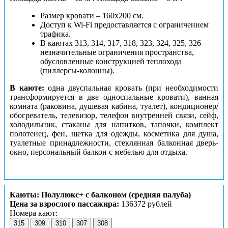
Размер кровати – 160х200 см.
Доступ к Wi-Fi предоставляется с ограничением
трафика.
В каютах 313, 314, 317, 318, 323, 324, 325, 326 –
незначительные ограничения пространства,
обусловленные конструкцией теплохода
(пиллерсы-колонны).
В каюте:
одна двуспальная кровать (при необходимости
трансформируется в две односпальные кровати), ванная
комната (раковина, душевая кабина, туалет), кондиционер/
обогреватель, телевизор, телефон внутренней связи, сейф,
холодильник, стаканы для напитков, тапочки, комплект
полотенец, фен, щетка для одежды, косметика для душа,
туалетные принадлежности, стеклянная балконная дверь-
окно, персональный балкон с мебелью для отдыха.
Каюты: Полулюкс+ с балконом (средняя палуба)
Цена за взрослого пассажира:
136372 рублей
Номера кают:
315
309
310
307
308