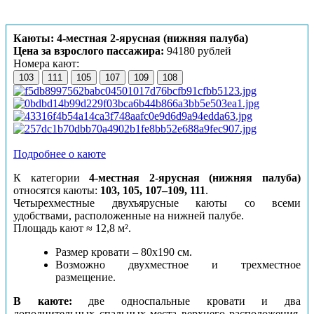
Каюты: 4-местная 2-ярусная (нижняя палуба)
Цена за взрослого пассажира:
94180 рублей
Номера кают:
103
111
105
107
109
108
Подробнее о каюте
К категории
4-местная 2-ярусная (нижняя палуба)
относятся каюты:
103, 105, 107–109, 111
.
Четырехместные двухъярусные каюты со всеми
удобствами, расположенные на нижней палубе.
Площадь кают ≈ 12,8 м².
Размер кровати – 80х190 см.
Возможно двухместное и трехместное
размещение.
В каюте:
две односпальные кровати и два
дополнительных спальных места верхнего расположения,