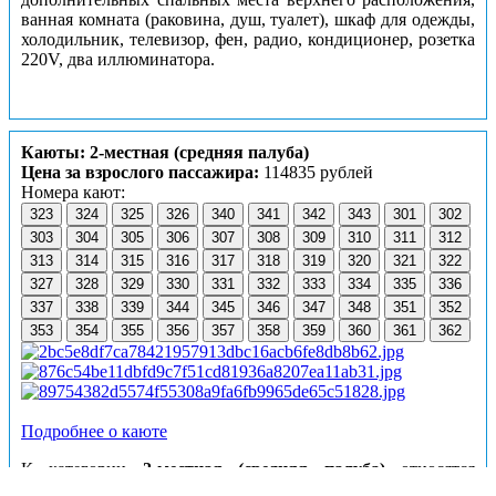
ванная комната (раковина, душ, туалет), шкаф для одежды,
холодильник, телевизор, фен, радио, кондиционер, розетка
220V, два иллюминатора.
Каюты: 2-местная (средняя палуба)
Цена за взрослого пассажира:
114835 рублей
Номера кают:
323
324
325
326
340
341
342
343
301
302
303
304
305
306
307
308
309
310
311
312
313
314
315
316
317
318
319
320
321
322
327
328
329
330
331
332
333
334
335
336
337
338
339
344
345
346
347
348
351
352
353
354
355
356
357
358
359
360
361
362
Подробнее о каюте
К категории
2-местная (средняя палуба)
относятся
каюты:
301–348, 351–362
.