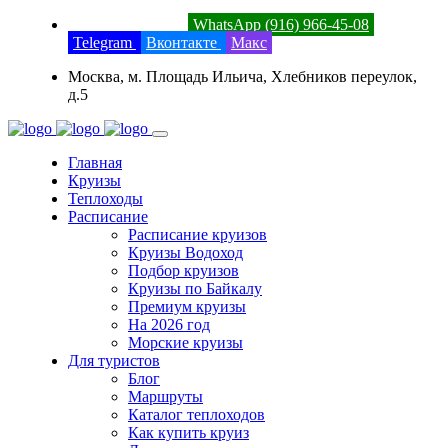
8 (800) 201-52-23
WhatsApp (916) 966-45-08
Telegram
Вконтакте
Макс
Москва, м. Площадь Ильича, Хлебников переулок,
д.5
Главная
Круизы
Теплоходы
Расписание
Расписание круизов
Круизы Водоход
Подбор круизов
Круизы по Байкалу
Премиум круизы
На 2026 год
Морские круизы
Для туристов
Блог
Маршруты
Каталог теплоходов
Как купить круиз