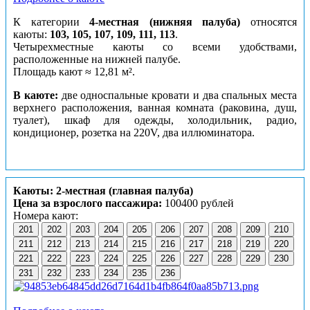
К категории
4-местная (нижняя палуба)
относятся
каюты:
103, 105, 107, 109, 111, 113
.
Четырехместные каюты со всеми удобствами,
расположенные на нижней палубе.
Площадь кают ≈ 12,81 м².
В каюте:
две односпальные кровати и два спальных места
верхнего расположения, ванная комната (раковина, душ,
туалет), шкаф для одежды, холодильник, радио,
кондиционер, розетка на 220V, два иллюминатора.
Каюты: 2-местная (главная палуба)
Цена за взрослого пассажира:
100400 рублей
Номера кают:
201
202
203
204
205
206
207
208
209
210
211
212
213
214
215
216
217
218
219
220
221
222
223
224
225
226
227
228
229
230
231
232
233
234
235
236