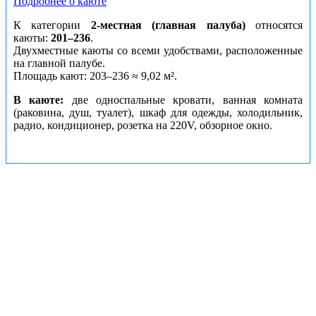
Подробнее о каюте
К категории
2-местная (главная палуба)
относятся
каюты:
201–236
.
Двухместные каюты со всеми удобствами, расположенные
на главной палубе.
Площадь кают: 203–236 ≈ 9,02 м².
В каюте:
две односпальные кровати, ванная комната
(раковина, душ, туалет), шкаф для одежды, холодильник,
радио, кондиционер, розетка на 220V, обзорное окно.
Каюты: 2-местная (средняя палуба)
Цена за взрослого пассажира:
106500 рублей
Номера кают:
301
302
303
304
305
306
307
308
309
310
311
312
313
314
315
316
317
318
319
320
321
322
323
324
325
326
327
328
329
330
331
332
333
334
335
336
337
338
339
340
341
342
343
344
345
346
347
348
349
350
351
352
353
354
355
356
357
358
359
360
361
362