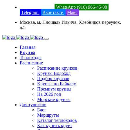
8 (800) 201-52-23
WhatsApp (916) 966-45-08
Telegram
Вконтакте
Макс
Москва, м. Площадь Ильича, Хлебников переулок,
д.5
Главная
Круизы
Теплоходы
Расписание
Расписание круизов
Круизы Водоход
Подбор круизов
Круизы по Байкалу
Премиум круизы
На 2026 год
Морские круизы
Для туристов
Блог
Маршруты
Каталог теплоходов
Как купить круиз