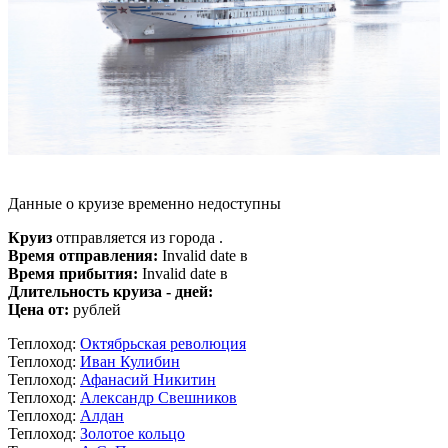
Данные о круизе временно недоступны
Круиз
отправляется из города .
Время отправления:
Invalid date в
Время прибытия:
Invalid date в
Длительность круиза - дней:
Цена от:
рублей
Теплоход:
Октябрьская революция
Теплоход:
Иван Кулибин
Теплоход:
Афанасий Никитин
Теплоход:
Александр Свешников
Теплоход:
Алдан
Теплоход:
Золотое кольцо