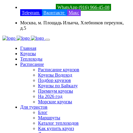
8 (800) 201-52-23
WhatsApp (916) 966-45-08
Telegram
Вконтакте
Макс
Москва, м. Площадь Ильича, Хлебников переулок,
д.5
Главная
Круизы
Теплоходы
Расписание
Расписание круизов
Круизы Водоход
Подбор круизов
Круизы по Байкалу
Премиум круизы
На 2026 год
Морские круизы
Для туристов
Блог
Маршруты
Каталог теплоходов
Как купить круиз