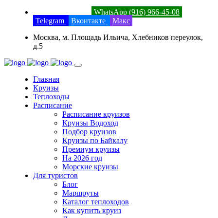
8 (800) 201-52-23
WhatsApp (916) 966-45-08
Telegram
Вконтакте
Макс
Москва, м. Площадь Ильича, Хлебников переулок,
д.5
Главная
Круизы
Теплоходы
Расписание
Расписание круизов
Круизы Водоход
Подбор круизов
Круизы по Байкалу
Премиум круизы
На 2026 год
Морские круизы
Для туристов
Блог
Маршруты
Каталог теплоходов
Как купить круиз