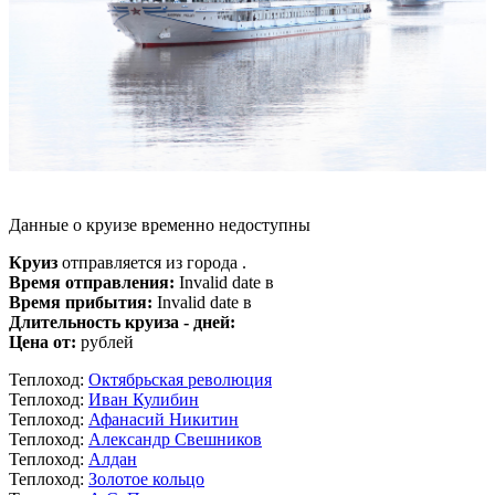
Данные о круизе временно недоступны
Круиз
отправляется из города .
Время отправления:
Invalid date в
Время прибытия:
Invalid date в
Длительность круиза - дней:
Цена от:
рублей
Теплоход:
Октябрьская революция
Теплоход:
Иван Кулибин
Теплоход:
Афанасий Никитин
Теплоход:
Александр Свешников
Теплоход:
Алдан
Теплоход:
Золотое кольцо