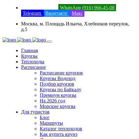
8 (800) 201-52-23
WhatsApp (916) 966-45-08
Telegram
Вконтакте
Макс
Москва, м. Площадь Ильича, Хлебников переулок,
д.5
Главная
Круизы
Теплоходы
Расписание
Расписание круизов
Круизы Водоход
Подбор круизов
Круизы по Байкалу
Премиум круизы
На 2026 год
Морские круизы
Для туристов
Блог
Маршруты
Каталог теплоходов
Как купить круиз