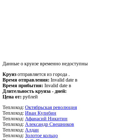
Данные о круизе временно недоступны
Круиз
отправляется из города .
Время отправления:
Invalid date в
Время прибытия:
Invalid date в
Длительность круиза - дней:
Цена от:
рублей
Теплоход:
Октябрьская революция
Теплоход:
Иван Кулибин
Теплоход:
Афанасий Никитин
Теплоход:
Александр Свешников
Теплоход:
Алдан
Теплоход:
Золотое кольцо