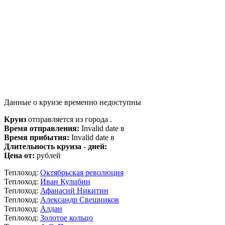
Данные о круизе временно недоступны
Круиз
отправляется из города .
Время отправления:
Invalid date в
Время прибытия:
Invalid date в
Длительность круиза - дней:
Цена от:
рублей
Теплоход:
Октябрьская революция
Теплоход:
Иван Кулибин
Теплоход:
Афанасий Никитин
Теплоход:
Александр Свешников
Теплоход:
Алдан
Теплоход:
Золотое кольцо