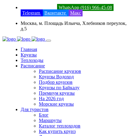
8 (800) 201-52-23
WhatsApp (916) 966-45-08
Telegram
Вконтакте
Макс
Москва, м. Площадь Ильича, Хлебников переулок,
д.5
Главная
Круизы
Теплоходы
Расписание
Расписание круизов
Круизы Водоход
Подбор круизов
Круизы по Байкалу
Премиум круизы
На 2026 год
Морские круизы
Для туристов
Блог
Маршруты
Каталог теплоходов
Как купить круиз