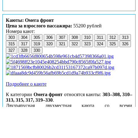
Каюты: Омега фронт
Цена за взрослого пассажира:
55200 рублей
Номера кают:
303
304
305
306
307
308
310
311
312
313
315
317
319
320
321
322
323
324
325
326
327
328
330
Подробнее о каюте
К категории
Омега фронт
относятся каюты:
303–308, 310–
313, 315, 317, 319–330
.
Двухъярусная двухместная каюта со всеми
удобствами, расположенная на средней палубе.
Площадь каюты ≈ 7 м².
Возможно размещение третьего человека на
дополнительном месте верхнего расположения.