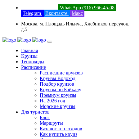
8 (800) 201-52-23
WhatsApp (916) 966-45-08
Telegram
Вконтакте
Макс
Москва, м. Площадь Ильича, Хлебников переулок,
д.5
Главная
Круизы
Теплоходы
Расписание
Расписание круизов
Круизы Водоход
Подбор круизов
Круизы по Байкалу
Премиум круизы
На 2026 год
Морские круизы
Для туристов
Блог
Маршруты
Каталог теплоходов
Как купить круиз