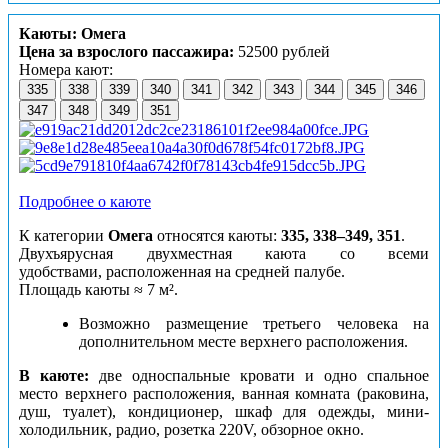
Каюты: Омега
Цена за взрослого пассажира:
52500 рублей
Номера кают:
335
338
339
340
341
342
343
344
345
346
347
348
349
351
Подробнее о каюте
К категории
Омега
относятся каюты:
335, 338–349, 351
.
Двухъярусная двухместная каюта со всеми
удобствами, расположенная на средней палубе.
Площадь каюты ≈ 7 м².
Возможно размещение третьего человека на
дополнительном месте верхнего расположения.
В каюте:
две односпальные кровати и одно спальное
место верхнего расположения, ванная комната (раковина,
душ, туалет), кондиционер, шкаф для одежды, мини-
холодильник, радио, розетка 220V, обзорное окно.