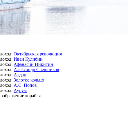
лоход:
Октябрьская революция
лоход:
Иван Кулибин
лоход:
Афанасий Никитин
лоход:
Александр Свешников
лоход:
Алдан
лоход:
Золотое кольцо
лоход:
А.С. Попов
лоход:
Аурум