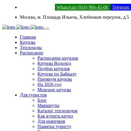
8 (800) 201-52-23
WhatsApp (916) 966-45-08
Telegram
Москва, м. Площадь Ильича, Хлебников переулок, д.5
Главная
Круизы
Теплоходы
Расписание
Расписание круизов
Круизы Водоход
Подбор круизов
Круизы по Байкалу
Премиум круизы
На 2026 год
Морские круизы
Для туристов
Блог
Маршруты
Каталог теплоходов
Как купить круиз
Для новичков
Памятка туристу