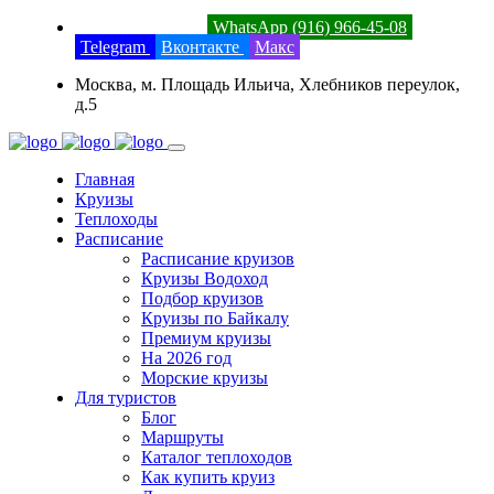
8 (800) 201-52-23
WhatsApp (916) 966-45-08
Telegram
Вконтакте
Макс
Москва, м. Площадь Ильича, Хлебников переулок,
д.5
Главная
Круизы
Теплоходы
Расписание
Расписание круизов
Круизы Водоход
Подбор круизов
Круизы по Байкалу
Премиум круизы
На 2026 год
Морские круизы
Для туристов
Блог
Маршруты
Каталог теплоходов
Как купить круиз