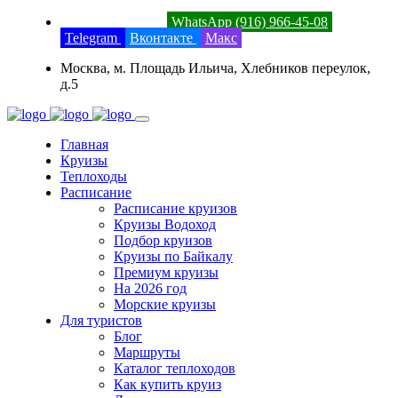
8 (800) 201-52-23
WhatsApp (916) 966-45-08
Telegram
Вконтакте
Макс
Москва, м. Площадь Ильича, Хлебников переулок,
д.5
Главная
Круизы
Теплоходы
Расписание
Расписание круизов
Круизы Водоход
Подбор круизов
Круизы по Байкалу
Премиум круизы
На 2026 год
Морские круизы
Для туристов
Блог
Маршруты
Каталог теплоходов
Как купить круиз