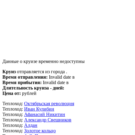
Данные о круизе временно недоступны
Круиз
отправляется из города .
Время отправления:
Invalid date в
Время прибытия:
Invalid date в
Длительность круиза - дней:
Цена от:
рублей
Теплоход:
Октябрьская революция
Теплоход:
Иван Кулибин
Теплоход:
Афанасий Никитин
Теплоход:
Александр Свешников
Теплоход:
Алдан
Теплоход:
Золотое кольцо