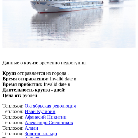
Данные о круизе временно недоступны
Круиз
отправляется из города .
Время отправления:
Invalid date в
Время прибытия:
Invalid date в
Длительность круиза - дней:
Цена от:
рублей
Теплоход:
Октябрьская революция
Теплоход:
Иван Кулибин
Теплоход:
Афанасий Никитин
Теплоход:
Александр Свешников
Теплоход:
Алдан
Теплоход:
Золотое кольцо