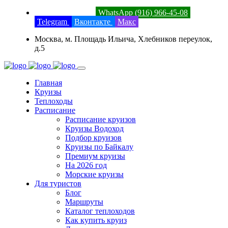
8 (800) 201-52-23
WhatsApp (916) 966-45-08
Telegram
Вконтакте
Макс
Москва, м. Площадь Ильича, Хлебников переулок,
д.5
Главная
Круизы
Теплоходы
Расписание
Расписание круизов
Круизы Водоход
Подбор круизов
Круизы по Байкалу
Премиум круизы
На 2026 год
Морские круизы
Для туристов
Блог
Маршруты
Каталог теплоходов
Как купить круиз