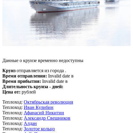
Данные о круизе временно недоступны
Круиз
отправляется из города .
Время отправления:
Invalid date в
Время прибытия:
Invalid date в
Длительность круиза - дней:
Цена от:
рублей
Теплоход:
Октябрьская революция
Теплоход:
Иван Кулибин
Теплоход:
Афанасий Никитин
Теплоход:
Александр Свешников
Теплоход:
Алдан
Теплоход:
Золотое кольцо