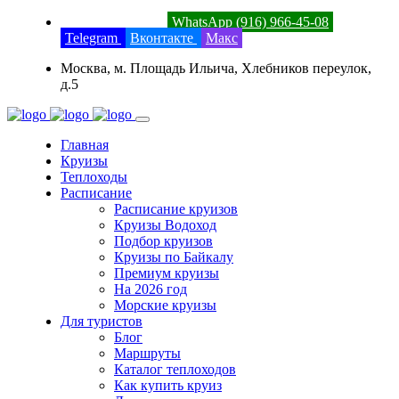
8 (800) 201-52-23
WhatsApp (916) 966-45-08
Telegram
Вконтакте
Макс
Москва, м. Площадь Ильича, Хлебников переулок,
д.5
Главная
Круизы
Теплоходы
Расписание
Расписание круизов
Круизы Водоход
Подбор круизов
Круизы по Байкалу
Премиум круизы
На 2026 год
Морские круизы
Для туристов
Блог
Маршруты
Каталог теплоходов
Как купить круиз