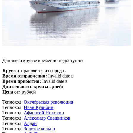
Данные о круизе временно недоступны
Круиз
отправляется из города .
Время отправления:
Invalid date в
Время прибытия:
Invalid date в
Длительность круиза - дней:
Цена от:
рублей
Теплоход:
Октябрьская революция
Теплоход:
Иван Кулибин
Теплоход:
Афанасий Никитин
Теплоход:
Александр Свешников
Теплоход:
Алдан
Теплоход:
Золотое кольцо