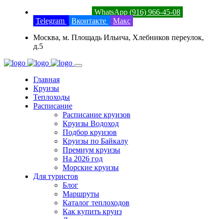
8 (800) 201-52-23
WhatsApp (916) 966-45-08
Telegram
Вконтакте
Макс
Москва, м. Площадь Ильича, Хлебников переулок,
д.5
Главная
Круизы
Теплоходы
Расписание
Расписание круизов
Круизы Водоход
Подбор круизов
Круизы по Байкалу
Премиум круизы
На 2026 год
Морские круизы
Для туристов
Блог
Маршруты
Каталог теплоходов
Как купить круиз