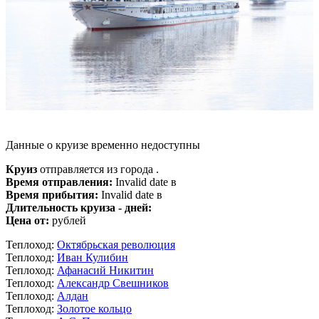
Данные о круизе временно недоступны
Круиз
отправляется из города .
Время отправления:
Invalid date в
Время прибытия:
Invalid date в
Длительность круиза - дней:
Цена от:
рублей
Теплоход:
Октябрьская революция
Теплоход:
Иван Кулибин
Теплоход:
Афанасий Никитин
Теплоход:
Александр Свешников
Теплоход:
Алдан
Теплоход:
Золотое кольцо