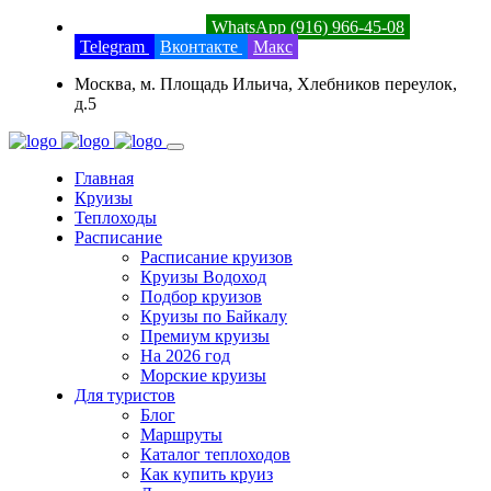
8 (800) 201-52-23
WhatsApp (916) 966-45-08
Telegram
Вконтакте
Макс
Москва, м. Площадь Ильича, Хлебников переулок,
д.5
Главная
Круизы
Теплоходы
Расписание
Расписание круизов
Круизы Водоход
Подбор круизов
Круизы по Байкалу
Премиум круизы
На 2026 год
Морские круизы
Для туристов
Блог
Маршруты
Каталог теплоходов
Как купить круиз