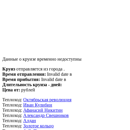
Данные о круизе временно недоступны
Круиз
отправляется из города .
Время отправления:
Invalid date в
Время прибытия:
Invalid date в
Длительность круиза - дней:
Цена от:
рублей
Теплоход:
Октябрьская революция
Теплоход:
Иван Кулибин
Теплоход:
Афанасий Никитин
Теплоход:
Александр Свешников
Теплоход:
Алдан
Теплоход:
Золотое кольцо