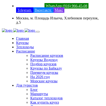
8 (800) 201-52-23
WhatsApp (916) 966-45-08
Telegram
Вконтакте
Макс
Москва, м. Площадь Ильича, Хлебников переулок,
д.5
Главная
Круизы
Теплоходы
Расписание
Расписание круизов
Круизы Водоход
Подбор круизов
Круизы по Байкалу
Премиум круизы
На 2026 год
Морские круизы
Для туристов
Блог
Маршруты
Каталог теплоходов
Как купить круиз