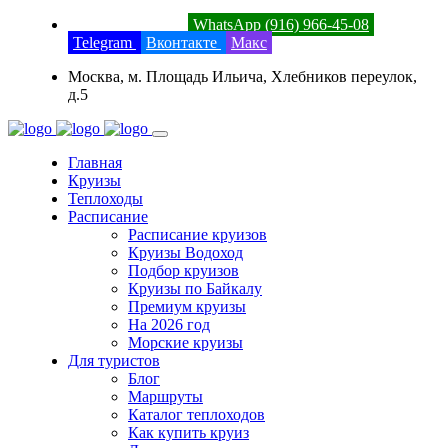
8 (800) 201-52-23
WhatsApp (916) 966-45-08
Telegram
Вконтакте
Макс
Москва, м. Площадь Ильича, Хлебников переулок,
д.5
Главная
Круизы
Теплоходы
Расписание
Расписание круизов
Круизы Водоход
Подбор круизов
Круизы по Байкалу
Премиум круизы
На 2026 год
Морские круизы
Для туристов
Блог
Маршруты
Каталог теплоходов
Как купить круиз