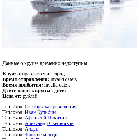
Данные о круизе временно недоступны
Круиз
отправляется из города .
Время отправления:
Invalid date в
Время прибытия:
Invalid date в
Длительность круиза - дней:
Цена от:
рублей
Теплоход:
Октябрьская революция
Теплоход:
Иван Кулибин
Теплоход:
Афанасий Никитин
Теплоход:
Александр Свешников
Теплоход:
Алдан
Теплоход:
Золотое кольцо