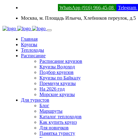
8 (800) 201-52-23
WhatsApp (916) 966-45-08
Telegram
Москва, м. Площадь Ильича, Хлебников переулок, д.5
Главная
Круизы
Теплоходы
Расписание
Расписание круизов
Круизы Водоход
Подбор круизов
Круизы по Байкалу
Премиум круизы
На 2026 год
Морские круизы
Для туристов
Блог
Маршруты
Каталог теплоходов
Как купить круиз
Для новичков
Памятка туристу