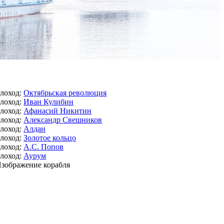
лоход:
Октябрьская революция
лоход:
Иван Кулибин
лоход:
Афанасий Никитин
лоход:
Александр Свешников
лоход:
Алдан
лоход:
Золотое кольцо
лоход:
А.С. Попов
лоход:
Аурум