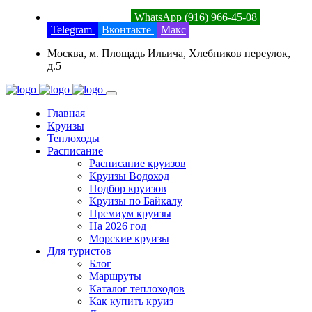
8 (800) 201-52-23
WhatsApp (916) 966-45-08
Telegram
Вконтакте
Макс
Москва, м. Площадь Ильича, Хлебников переулок,
д.5
Главная
Круизы
Теплоходы
Расписание
Расписание круизов
Круизы Водоход
Подбор круизов
Круизы по Байкалу
Премиум круизы
На 2026 год
Морские круизы
Для туристов
Блог
Маршруты
Каталог теплоходов
Как купить круиз