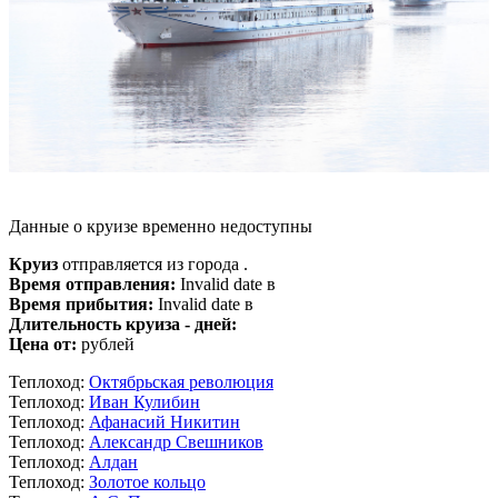
Данные о круизе временно недоступны
Круиз
отправляется из города .
Время отправления:
Invalid date в
Время прибытия:
Invalid date в
Длительность круиза - дней:
Цена от:
рублей
Теплоход:
Октябрьская революция
Теплоход:
Иван Кулибин
Теплоход:
Афанасий Никитин
Теплоход:
Александр Свешников
Теплоход:
Алдан
Теплоход:
Золотое кольцо