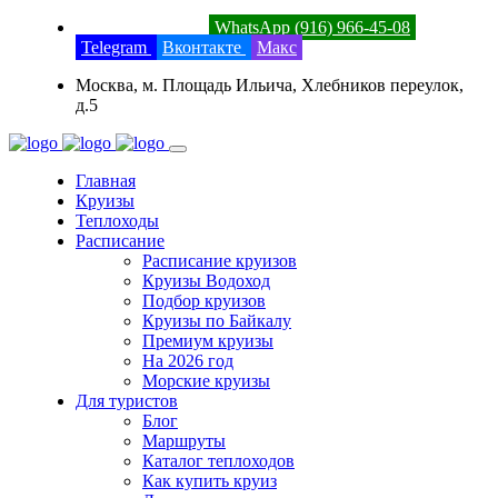
8 (800) 201-52-23
WhatsApp (916) 966-45-08
Telegram
Вконтакте
Макс
Москва, м. Площадь Ильича, Хлебников переулок,
д.5
Главная
Круизы
Теплоходы
Расписание
Расписание круизов
Круизы Водоход
Подбор круизов
Круизы по Байкалу
Премиум круизы
На 2026 год
Морские круизы
Для туристов
Блог
Маршруты
Каталог теплоходов
Как купить круиз