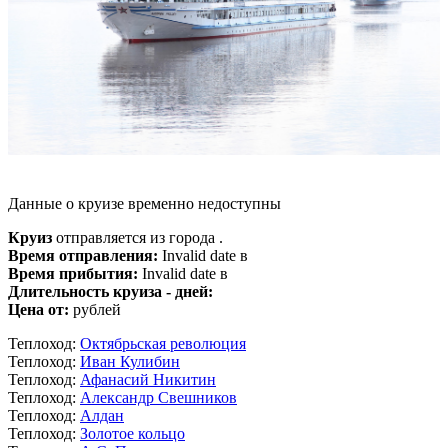
Данные о круизе временно недоступны
Круиз
отправляется из города .
Время отправления:
Invalid date в
Время прибытия:
Invalid date в
Длительность круиза - дней:
Цена от:
рублей
Теплоход:
Октябрьская революция
Теплоход:
Иван Кулибин
Теплоход:
Афанасий Никитин
Теплоход:
Александр Свешников
Теплоход:
Алдан
Теплоход:
Золотое кольцо