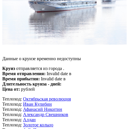
Данные о круизе временно недоступны
Круиз
отправляется из города .
Время отправления:
Invalid date в
Время прибытия:
Invalid date в
Длительность круиза - дней:
Цена от:
рублей
Теплоход:
Октябрьская революция
Теплоход:
Иван Кулибин
Теплоход:
Афанасий Никитин
Теплоход:
Александр Свешников
Теплоход:
Алдан
Теплоход:
Золотое кольцо