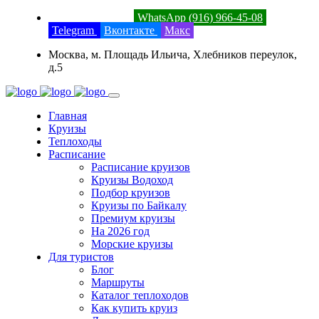
8 (800) 201-52-23
WhatsApp (916) 966-45-08
Telegram
Вконтакте
Макс
Москва, м. Площадь Ильича, Хлебников переулок,
д.5
Главная
Круизы
Теплоходы
Расписание
Расписание круизов
Круизы Водоход
Подбор круизов
Круизы по Байкалу
Премиум круизы
На 2026 год
Морские круизы
Для туристов
Блог
Маршруты
Каталог теплоходов
Как купить круиз