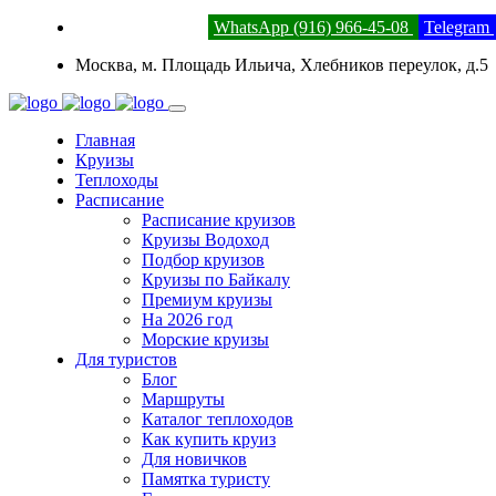
8 (800) 201-52-23
WhatsApp (916) 966-45-08
Telegram
Москва, м. Площадь Ильича, Хлебников переулок, д.5
Главная
Круизы
Теплоходы
Расписание
Расписание круизов
Круизы Водоход
Подбор круизов
Круизы по Байкалу
Премиум круизы
На 2026 год
Морские круизы
Для туристов
Блог
Маршруты
Каталог теплоходов
Как купить круиз
Для новичков
Памятка туристу