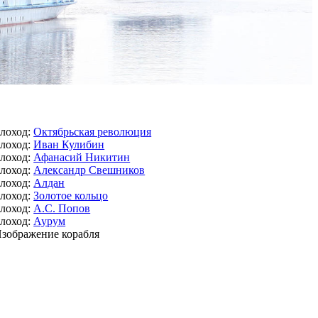
лоход:
Октябрьская революция
лоход:
Иван Кулибин
лоход:
Афанасий Никитин
лоход:
Александр Свешников
лоход:
Алдан
лоход:
Золотое кольцо
лоход:
А.С. Попов
лоход:
Аурум