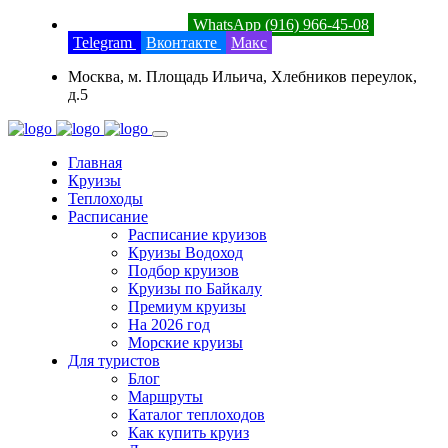
8 (800) 201-52-23
WhatsApp (916) 966-45-08
Telegram
Вконтакте
Макс
Москва, м. Площадь Ильича, Хлебников переулок,
д.5
Главная
Круизы
Теплоходы
Расписание
Расписание круизов
Круизы Водоход
Подбор круизов
Круизы по Байкалу
Премиум круизы
На 2026 год
Морские круизы
Для туристов
Блог
Маршруты
Каталог теплоходов
Как купить круиз