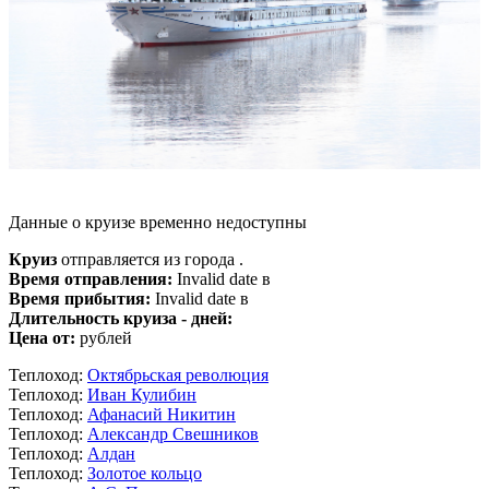
Данные о круизе временно недоступны
Круиз
отправляется из города .
Время отправления:
Invalid date в
Время прибытия:
Invalid date в
Длительность круиза - дней:
Цена от:
рублей
Теплоход:
Октябрьская революция
Теплоход:
Иван Кулибин
Теплоход:
Афанасий Никитин
Теплоход:
Александр Свешников
Теплоход:
Алдан
Теплоход:
Золотое кольцо