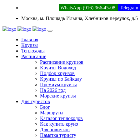
8 (800) 201-52-23
WhatsApp (916) 966-45-08
Telegram
Москва, м. Площадь Ильича, Хлебников переулок, д.5
Главная
Круизы
Теплоходы
Расписание
Расписание круизов
Круизы Водоход
Подбор круизов
Круизы по Байкалу
Премиум круизы
На 2026 год
Морские круизы
Для туристов
Блог
Маршруты
Каталог теплоходов
Как купить круиз
Для новичков
Памятка туристу