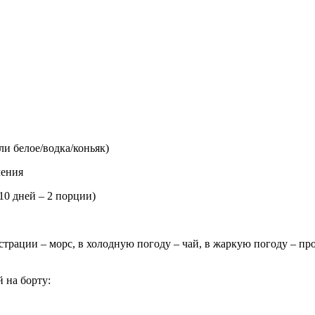
ли белое/водка/коньяк)
ления
10 дней – 2 порции)
страции – морс, в холодную погоду – чай, в жаркую погоду – п
 на борту: