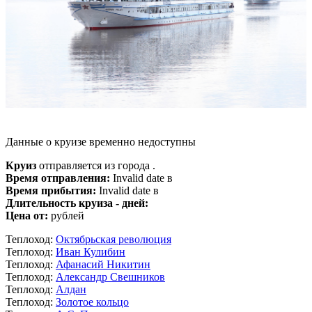
Данные о круизе временно недоступны
Круиз
отправляется из города .
Время отправления:
Invalid date в
Время прибытия:
Invalid date в
Длительность круиза - дней:
Цена от:
рублей
Теплоход:
Октябрьская революция
Теплоход:
Иван Кулибин
Теплоход:
Афанасий Никитин
Теплоход:
Александр Свешников
Теплоход:
Алдан
Теплоход:
Золотое кольцо