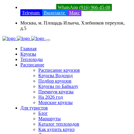
8 (800) 201-52-23
WhatsApp (916) 966-45-08
Telegram
Вконтакте
Макс
Москва, м. Площадь Ильича, Хлебников переулок,
д.5
Главная
Круизы
Теплоходы
Расписание
Расписание круизов
Круизы Водоход
Подбор круизов
Круизы по Байкалу
Премиум круизы
На 2026 год
Морские круизы
Для туристов
Блог
Маршруты
Каталог теплоходов
Как купить круиз