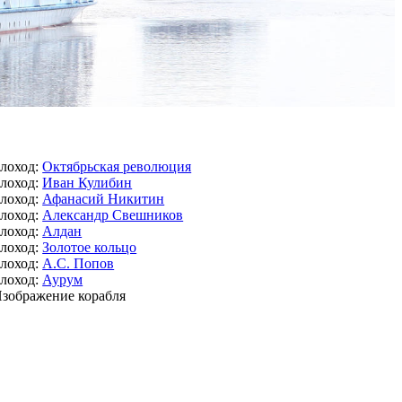
лоход:
Октябрьская революция
лоход:
Иван Кулибин
лоход:
Афанасий Никитин
лоход:
Александр Свешников
лоход:
Алдан
лоход:
Золотое кольцо
лоход:
А.С. Попов
лоход:
Аурум