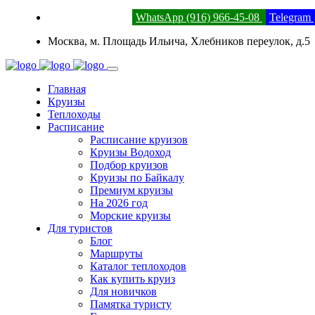
8 (800) 201-52-23
WhatsApp (916) 966-45-08
Telegram
Москва, м. Площадь Ильича, Хлебников переулок, д.5
Главная
Круизы
Теплоходы
Расписание
Расписание круизов
Круизы Водоход
Подбор круизов
Круизы по Байкалу
Премиум круизы
На 2026 год
Морские круизы
Для туристов
Блог
Маршруты
Каталог теплоходов
Как купить круиз
Для новичков
Памятка туристу