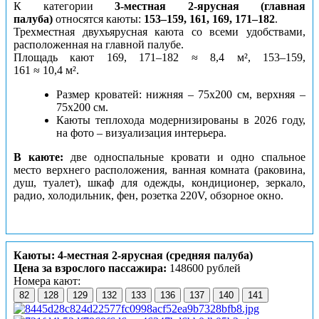
К категории
3-местная 2-ярусная (главная
палуба)
относятся каюты:
153–159, 161, 169, 171–182
.
Трехместная двухъярусная каюта со всеми удобствами,
расположенная на главной палубе.
Площадь кают 169, 171–182 ≈ 8,4 м², 153–159,
161 ≈ 10,4 м².
Размер кроватей: нижняя – 75х200 см, верхняя –
75х200 см.
Каюты теплохода модернизированы в 2026 году,
на фото – визуализация интерьера.
В каюте:
две односпальные кровати и одно спальное
место верхнего расположения, ванная комната (раковина,
душ, туалет), шкаф для одежды, кондиционер, зеркало,
радио, холодильник, фен, розетка 220V, обзорное окно.
Каюты: 4-местная 2-ярусная (средняя палуба)
Цена за взрослого пассажира:
148600 рублей
Номера кают:
82
128
129
132
133
136
137
140
141