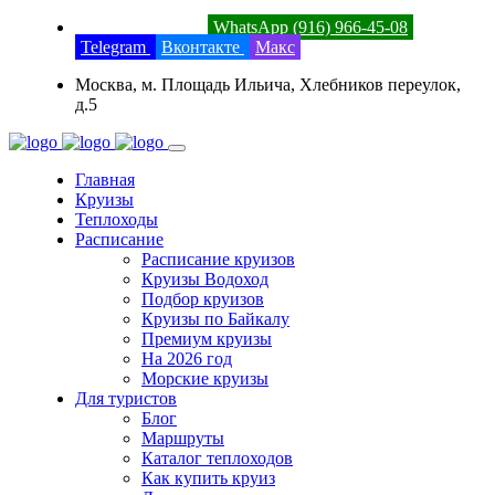
8 (800) 201-52-23
WhatsApp (916) 966-45-08
Telegram
Вконтакте
Макс
Москва, м. Площадь Ильича, Хлебников переулок,
д.5
Главная
Круизы
Теплоходы
Расписание
Расписание круизов
Круизы Водоход
Подбор круизов
Круизы по Байкалу
Премиум круизы
На 2026 год
Морские круизы
Для туристов
Блог
Маршруты
Каталог теплоходов
Как купить круиз