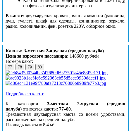
Каюты теплохода модернизированы в 2026 году,
на фото – визуализация интерьера.
В каюте:
двухъярусная кровать, ванная комната (раковина,
душ, туалет), шкаф для одежды, кондиционер, зеркало,
радио, холодильник, фен, розетка 220V, обзорное окно.
Каюты: 3-местная 2-ярусная (средняя палуба)
Цена за взрослого пассажира:
148600 рублей
Номера кают:
77
78
79
80
Подробнее о каюте
К категории
3-местная 2-ярусная (средняя
палуба)
относятся каюты:
77–80
.
Трехместная двухъярусная каюта со всеми удобствами,
расположенная на средней палубе.
Площадь каюты ≈ 8,4 м².