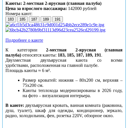
Каюты: 2-местная 2-ярусная (главная палуба)
Цена за взрослого пассажира:
142000 рублей
Номера кают:
183
185
187
189
191
Подробнее о каюте
К категории
2-местная 2-ярусная (главная
палуба)
относятся каюты:
183, 185, 187, 189, 191
.
Двухместная двухъярусная каюта со всеми
удобствами, расположенная на главной палубе.
Площадь каюты ≈ 6 м².
Размер кроватей: нижняя – 80х200 см, верхняя –
75х200 см.
Каюты теплохода модернизированы в 2026 году,
на фото – визуализация интерьера.
В каюте:
двухъярусная кровать, ванная комната (раковина,
душ, туалет), шкаф для одежды, кондиционер, зеркало,
радио, холодильник, фен, розетка 220V, обзорное окно.