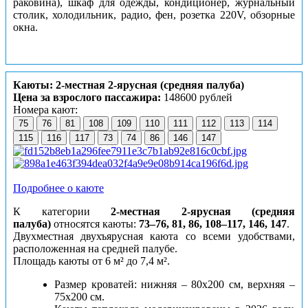
раковина), шкаф для одежды, кондиционер, журнальный
столик, холодильник, радио, фен, розетка 220V, обзорные
окна.
Каюты: 2-местная 2-ярусная (средняя палуба)
Цена за взрослого пассажира:
148600 рублей
Номера кают:
75
76
81
108
109
110
111
112
113
114
115
116
117
73
74
86
146
147
Подробнее о каюте
К категории
2-местная 2-ярусная (средняя
палуба)
относятся каюты:
73–76, 81, 86, 108–117, 146, 147
.
Двухместная двухъярусная каюта со всеми удобствами,
расположенная на средней палубе.
Площадь каюты от 6 м² до 7,4 м².
Размер кроватей: нижняя – 80х200 см, верхняя –
75х200 см.