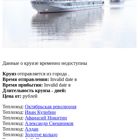
Данные о круизе временно недоступны
Круиз
отправляется из города .
Время отправления:
Invalid date в
Время прибытия:
Invalid date в
Длительность круиза - дней:
Цена от:
рублей
Теплоход:
Октябрьская революция
Теплоход:
Иван Кулибин
Теплоход:
Афанасий Никитин
Теплоход:
Александр Свешников
Теплоход:
Алдан
Теплоход:
Золотое кольцо