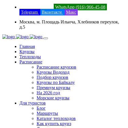
8 (800) 201-52-23
WhatsApp (916) 966-45-08
Telegram
Вконтакте
Макс
Москва, м. Площадь Ильича, Хлебников переулок,
д.5
Главная
Круизы
Теплоходы
Расписание
Расписание круизов
Круизы Водоход
Подбор круизов
Круизы по Байкалу
Премиум круизы
На 2026 год
Морские круизы
Для туристов
Блог
Маршруты
Каталог теплоходов
Как купить круиз