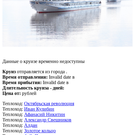
Данные о круизе временно недоступны
Круиз
отправляется из города .
Время отправления:
Invalid date в
Время прибытия:
Invalid date в
Длительность круиза - дней:
Цена от:
рублей
Теплоход:
Октябрьская революция
Теплоход:
Иван Кулибин
Теплоход:
Афанасий Никитин
Теплоход:
Александр Свешников
Теплоход:
Алдан
Теплоход:
Золотое кольцо