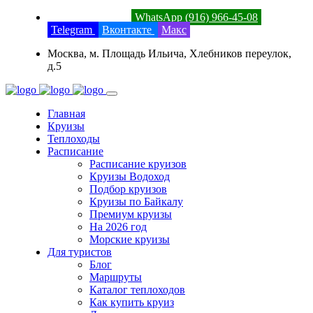
8 (800) 201-52-23
WhatsApp (916) 966-45-08
Telegram
Вконтакте
Макс
Москва, м. Площадь Ильича, Хлебников переулок,
д.5
Главная
Круизы
Теплоходы
Расписание
Расписание круизов
Круизы Водоход
Подбор круизов
Круизы по Байкалу
Премиум круизы
На 2026 год
Морские круизы
Для туристов
Блог
Маршруты
Каталог теплоходов
Как купить круиз