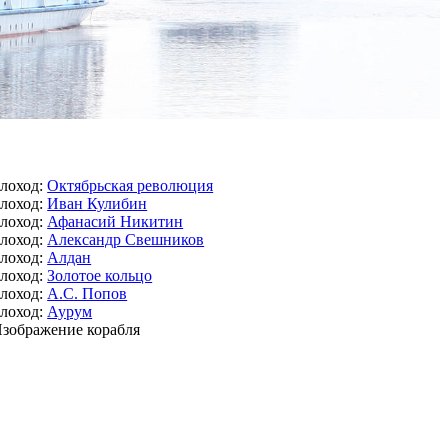
лоход:
Октябрьская революция
лоход:
Иван Кулибин
лоход:
Афанасий Никитин
лоход:
Александр Свешников
лоход:
Алдан
лоход:
Золотое кольцо
лоход:
А.С. Попов
лоход:
Аурум