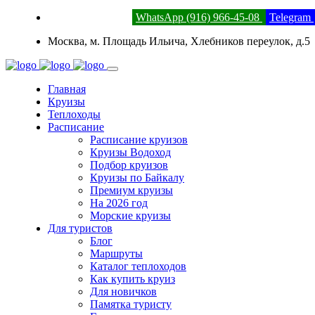
8 (800) 201-52-23
WhatsApp (916) 966-45-08
Telegram
Москва, м. Площадь Ильича, Хлебников переулок, д.5
Главная
Круизы
Теплоходы
Расписание
Расписание круизов
Круизы Водоход
Подбор круизов
Круизы по Байкалу
Премиум круизы
На 2026 год
Морские круизы
Для туристов
Блог
Маршруты
Каталог теплоходов
Как купить круиз
Для новичков
Памятка туристу