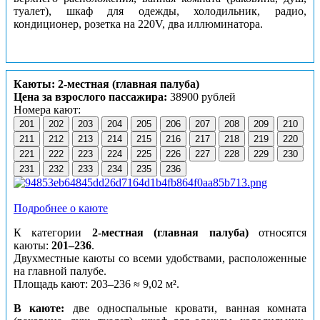
туалет), шкаф для одежды, холодильник, радио,
кондиционер, розетка на 220V, два иллюминатора.
Каюты: 2-местная (главная палуба)
Цена за взрослого пассажира:
38900 рублей
Номера кают:
201
202
203
204
205
206
207
208
209
210
211
212
213
214
215
216
217
218
219
220
221
222
223
224
225
226
227
228
229
230
231
232
233
234
235
236
Подробнее о каюте
К категории
2-местная (главная палуба)
относятся
каюты:
201–236
.
Двухместные каюты со всеми удобствами, расположенные
на главной палубе.
Площадь кают: 203–236 ≈ 9,02 м².
В каюте:
две односпальные кровати, ванная комната