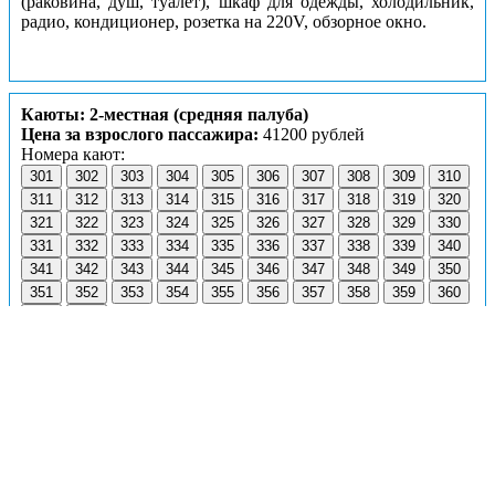
(раковина, душ, туалет), шкаф для одежды, холодильник,
радио, кондиционер, розетка на 220V, обзорное окно.
Каюты: 2-местная (средняя палуба)
Цена за взрослого пассажира:
41200 рублей
Номера кают:
301
302
303
304
305
306
307
308
309
310
311
312
313
314
315
316
317
318
319
320
321
322
323
324
325
326
327
328
329
330
331
332
333
334
335
336
337
338
339
340
341
342
343
344
345
346
347
348
349
350
351
352
353
354
355
356
357
358
359
360
361
362
Подробнее о каюте
К категории
2-местная (средняя палуба)
относятся
каюты:
301–362
.
Двухместные каюты со всеми удобствами, расположенные
на средней палубе.
Площадь кают: 315–348, 351–362 ≈ 10,45 м².