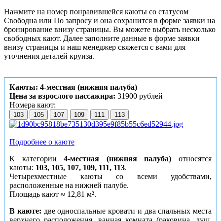
Нажмите на номер понравившейся каюты со статусом
Свободна или По запросу и она сохранится в форме заявки на
бронирование внизу страницы. Вы можете выбрать несколько
свободных кают. Далее заполните данные в форме заявки
внизу страницы и наш менеджер свяжется с вами для
уточнения деталей круиза.
Каюты: 4-местная (нижняя палуба)
Цена за взрослого пассажира:
31900 рублей
Номера кают:
103
105
107
109
111
113
Подробнее о каюте
К категории
4-местная (нижняя палуба)
относятся
каюты:
103, 105, 107, 109, 111, 113
.
Четырехместные каюты со всеми удобствами,
расположенные на нижней палубе.
Площадь кают ≈ 12,81 м².
В каюте:
две односпальные кровати и два спальных места
верхнего расположения, ванная комната (раковина, душ,