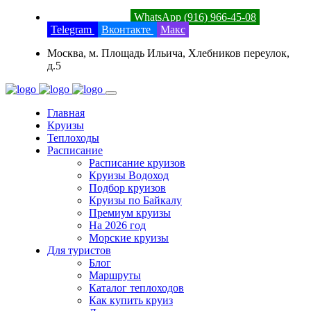
8 (800) 201-52-23
WhatsApp (916) 966-45-08
Telegram
Вконтакте
Макс
Москва, м. Площадь Ильича, Хлебников переулок,
д.5
Главная
Круизы
Теплоходы
Расписание
Расписание круизов
Круизы Водоход
Подбор круизов
Круизы по Байкалу
Премиум круизы
На 2026 год
Морские круизы
Для туристов
Блог
Маршруты
Каталог теплоходов
Как купить круиз