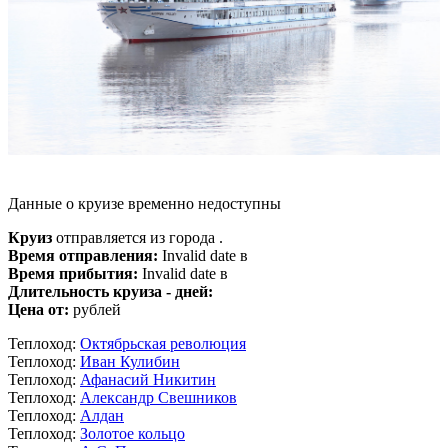
Данные о круизе временно недоступны
Круиз
отправляется из города .
Время отправления:
Invalid date в
Время прибытия:
Invalid date в
Длительность круиза - дней:
Цена от:
рублей
Теплоход:
Октябрьская революция
Теплоход:
Иван Кулибин
Теплоход:
Афанасий Никитин
Теплоход:
Александр Свешников
Теплоход:
Алдан
Теплоход:
Золотое кольцо