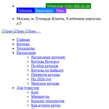
8 (800) 201-52-23
WhatsApp (916) 966-45-08
Telegram
Вконтакте
Макс
Москва, м. Площадь Ильича, Хлебников переулок,
д.5
Главная
Круизы
Теплоходы
Расписание
Расписание круизов
Круизы Водоход
Подбор круизов
Круизы по Байкалу
Премиум круизы
На 2026 год
Морские круизы
Для туристов
Блог
Маршруты
Каталог теплоходов
Как купить круиз